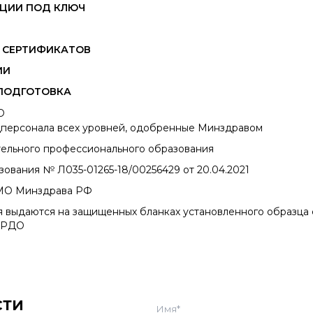
АЦИИ ПОД КЛЮЧ
 СЕРТИФИКАТОВ
ИИ
ПОДГОТОВКА
О
дперсонала всех уровней, одобренные Минздравом
тельного профессионального образования
ования № Л035-01265-18/00256429 от 20.04.2021
НМО Минздрава РФ
 выдаются на защищенных бланках установленного образца с
ФРДО
СТИ