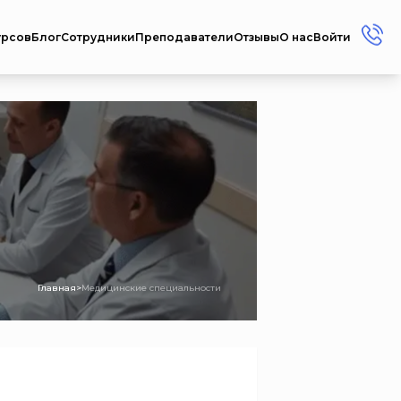
урсов
Блог
Сотрудники
Преподаватели
Отзывы
О нас
Войти
+7 (912) 856-45-17
+7 (3412) 77-45-17
Россия г. Ижевск ул.
Репина, 35
Пн-Пт: 08:00 - 17:00
Сб-Вс: Выходной
metodistcdpo@mail.ru
Главная
>
Медицинские специальности