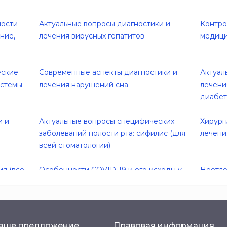
ности
Актуальные вопросы диагностики и
Контро
ние,
лечения вирусных гепатитов
медици
еские
Современные аспекты диагностики и
Актуал
истемы
лечения нарушений сна
лечени
диабет
и и
Актуальные вопросы специфических
Хирург
заболеваний полости рта: сифилис (для
лечени
всей стоматологии)
я (все
Особенности COVID-19 и его исходы у
Неотло
больных с различной коморбидной
патологией
Судебно-медицинская экспертиза
Лечебн
аше предложение
Правовая информация