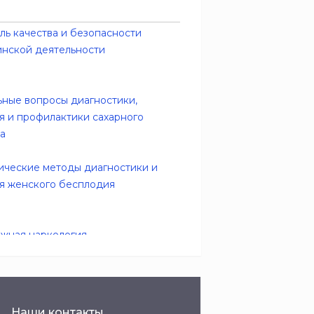
ль качества и безопасности
нской деятельности
ьные вопросы диагностики,
я и профилактики сахарного
а
ические методы диагностики и
я женского бесплодия
жная наркология
ые медикаментозные блокады в
Наши контакты