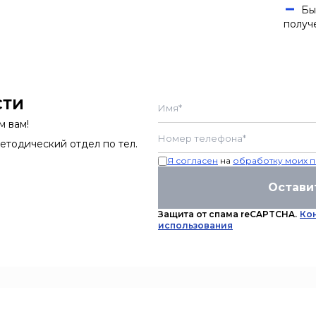
Бы
получ
СТИ
м вам!
етодический отдел по тел.
Я согласен
на
обработку моих п
Остави
Защита от спама reCAPTCHA.
Ко
использования