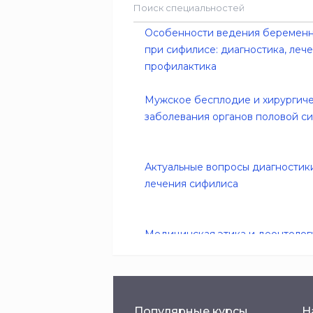
Особенности ведения беремен
при сифилисе: диагностика, лече
профилактика
Мужское бесплодие и хирургич
заболевания органов половой с
Актуальные вопросы диагностик
лечения сифилиса
Медицинская этика и деонтологи
специальности)
Роботизированные технологии в
Популярные курсы
Н