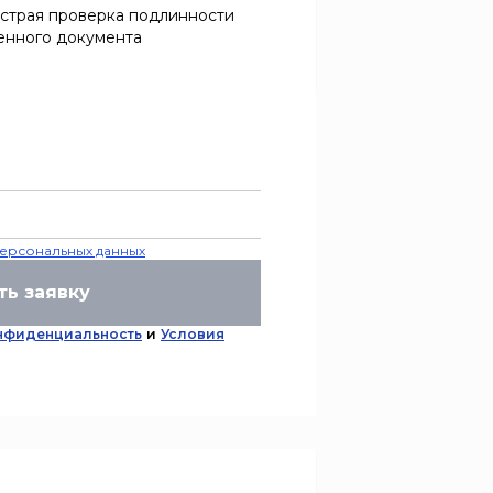
страя проверка подлинности
енного документа
ерсональных данных
ть заявку
нфиденциальность
и
Условия