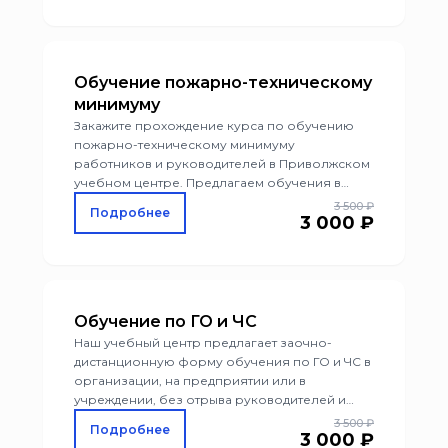
Обучение пожарно-техническому
минимуму
Закажите прохождение курса по обучению
пожарно-техническому минимуму
работников и руководителей в Приволжском
учебном центре. Предлагаем обучения в
очно-заочном и дистанционном формате,
3 500 ₽
Подробнее
3 000 ₽
корпоративные программы для клиентов,
выбор удобного места для проведения
лекций.
Обучение по ГО и ЧС
Наш учебный центр предлагает заочно-
дистанционную форму обучения по ГО и ЧС в
организации, на предприятии или в
учреждении, без отрыва руководителей и
специалиста от рабочего процесса. По итогу
3 500 ₽
Подробнее
3 000 ₽
выдаётся диплом установленного образца,