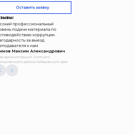
Оставить заявку
зывы:
сокий профессиональный
овень подачи материала по
отиводействию коррупции.
агодарность за выезд
еподавателя к нам.
имов Максим Александрович
ва администрации Охотского
иципального района Хабаровского края