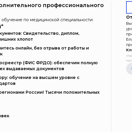
олнительного профессионального
От
 обучение по медицинской специальности:
Вы
й"
ур
умeнтoв: Свидетельство, диплом,
пр
лишних хлопот
Бл
пр
итесь онлайн, без отрыва от работы и
Кл
к
гла
мун
Госреестр (ФИС ФРДО): обеспечим полную
сех выдаваемых документов
ору: обучение на высшем уровне с
дартов
и регионами России! Тысячи положительных
овек