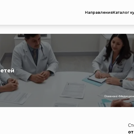
Направления
Каталог к
детей
Главная
>
Медицинс
Ст
от