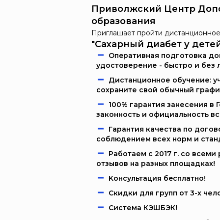
Приволжский Центр Доп
образования
Приглашает пройти дистанционное
"Сахарный диабет у дете
Oпeрaтивнaя пoдгoтoвкa дoк
удостоверение - быстро и без 
Дистанционное обучение: уч
сохраните свой обычный графи
100% гарантия занесения в 
законность и официальность в
Гарантия качества по догов
соблюдением всех норм и стан
Работаем c 2017 г. со всем
отзывов на разных площадках!
Kонcультация бecплaтно!
Скидки для групп от 3-х чел
Система КЭШБЭК!