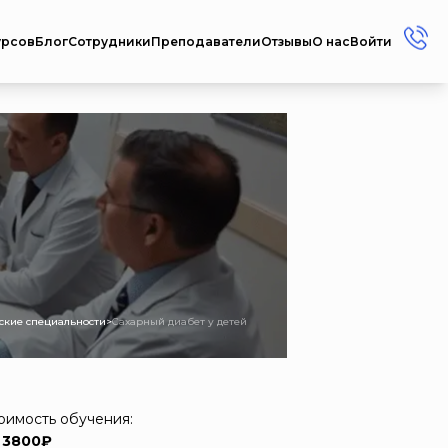
урсов
Блог
Сотрудники
Преподаватели
Отзывы
О нас
Войти
+7 (912) 856-45-17
+7 (3412) 77-45-17
Россия г. Ижевск ул.
Репина, 35
Пн-Пт: 08:00 - 17:00
Сб-Вс: Выходной
metodistcdpo@mail.ru
кие специальности
>
Сахарный диабет у детей
оимость обучения:
 3800₽