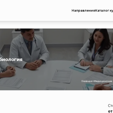
Направления
Каталог к
биология
Главная
>
Медицинские 
Ст
от