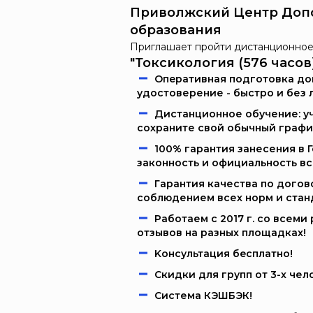
Приволжский Центр Доп
образования
Приглашает пройти дистанционное
"Токсикология (576 часов
Oпeрaтивнaя пoдгoтoвкa дoк
удостоверение - быстро и без 
Дистанционное обучение: уч
сохраните свой обычный графи
100% гарантия занесения в 
законность и официальность в
Гарантия качества по догов
соблюдением всех норм и стан
Работаем c 2017 г. со всем
отзывов на разных площадках!
Kонcультация бecплaтно!
Скидки для групп от 3-х чел
Система КЭШБЭК!