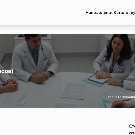
Направления
Каталог к
асов)
Главная
>
Медицин
Ст
от