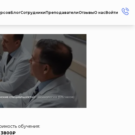
урсов
Блог
Сотрудники
Преподаватели
Отзывы
О нас
Войти
+7 (912) 856-45-17
+7 (3412) 77-45-17
Россия г. Ижевск ул.
Репина, 35
Пн-Пт: 08:00 - 17:00
Сб-Вс: Выходной
metodistcdpo@mail.ru
ские специальности
>
Токсикология (576 часов)
оимость обучения:
 3800₽