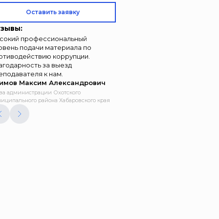
Оставить заявку
зывы:
сокий профессиональный
овень подачи материала по
отиводействию коррупции.
агодарность за выезд
еподавателя к нам.
имов Максим Александрович
ва администрации Охотского
иципального района Хабаровского края