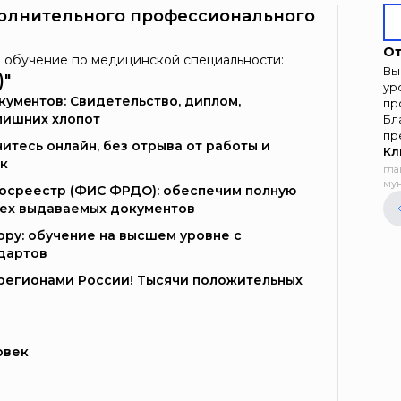
олнительного профессионального
От
 обучение по медицинской специальности:
Вы
)"
ур
умeнтoв: Свидетельство, диплом,
пр
лишних хлопот
Бл
пр
итесь онлайн, без отрыва от работы и
Кл
к
гла
мун
Госреестр (ФИС ФРДО): обеспечим полную
сех выдаваемых документов
ору: обучение на высшем уровне с
дартов
и регионами России! Тысячи положительных
овек