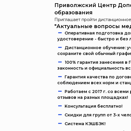
Приволжский Центр Доп
образования
Приглашает пройти дистанционное
"Актуальные вопросы ме
Oпeрaтивнaя пoдгoтoвкa дoк
удостоверение - быстро и без 
Дистанционное обучение: уч
сохраните свой обычный графи
100% гарантия занесения в 
законность и официальность в
Гарантия качества по догов
соблюдением всех норм и стан
Работаем c 2017 г. со всем
отзывов на разных площадках!
Kонcультация бecплaтно!
Скидки для групп от 3-х чел
Система КЭШБЭК!