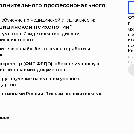
олнительного профессионального
От
 обучение по медицинской специальности:
Вы
дицинской психологии"
ур
умeнтoв: Свидетельство, диплом,
пр
лишних хлопот
Бл
пр
итесь онлайн, без отрыва от работы и
Кл
к
гла
мун
Госреестр (ФИС ФРДО): обеспечим полную
сех выдаваемых документов
ору: обучение на высшем уровне с
дартов
и регионами России! Тысячи положительных
овек