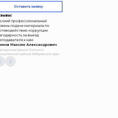
Оставить заявку
зывы:
сокий профессиональный
овень подачи материала по
отиводействию коррупции.
агодарность за выезд
еподавателя к нам.
имов Максим Александрович
ва администрации Охотского
иципального района Хабаровского края