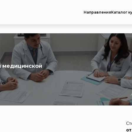
Направления
Каталог к
ы медицинской
Ст
от