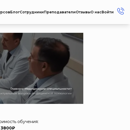
урсов
Блог
Сотрудники
Преподаватели
Отзывы
О нас
Войти
+7 (912) 856-45-17
+7 (3412) 77-45-17
Россия г. Ижевск ул.
Репина, 35
Пн-Пт: 08:00 - 17:00
Сб-Вс: Выходной
metodistcdpo@mail.ru
Главная
>
Медицинские специальности
>
Актуальные вопросы медицинской психологии
оимость обучения:
 3800₽