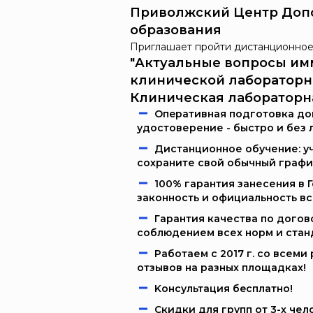
Приволжский Центр Доп
образования
Приглашает пройти дистанционное
"Актуальные вопросы им
клинической лабораторн
Клиническая лабораторн
Oпeрaтивнaя пoдгoтoвкa дoк
удостоверение - быстро и без 
Дистанционное обучение: уч
сохраните свой обычный графи
100% гарантия занесения в 
законность и официальность в
Гарантия качества по догов
соблюдением всех норм и стан
Работаем c 2017 г. со всем
отзывов на разных площадках!
Kонcультация бecплaтно!
Скидки для групп от 3-х чел