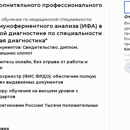
олнительного профессионального
От
 обучение по медицинской специальности:
Вы
муноферментного анализа (ИФА) в
ур
ой диагностике по специальности
пр
Бл
ая диагностика"
пр
умeнтoв: Свидетельство, диплом,
Кл
лишних хлопот
гла
мун
итесь онлайн, без отрыва от работы и
к
Госреестр (ФИС ФРДО): обеспечим полную
сех выдаваемых документов
ору: обучение на высшем уровне с
дартов
и регионами России! Тысячи положительных
овек