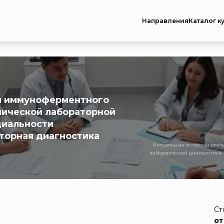
Направления
Каталог к
ы иммуноферментного
инической лабораторной
циальности
торная диагностика
Актуальные вопросы имму
лабораторной диагностике
Ст
от