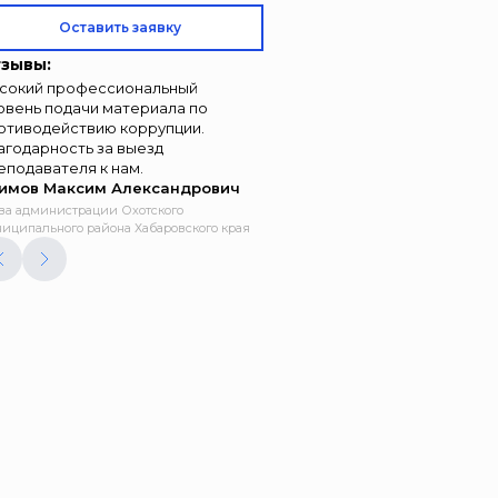
Оставить заявку
зывы:
сокий профессиональный
овень подачи материала по
отиводействию коррупции.
агодарность за выезд
еподавателя к нам.
имов Максим Александрович
ва администрации Охотского
иципального района Хабаровского края