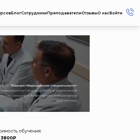
урсов
Блог
Сотрудники
Преподаватели
Отзывы
О нас
Войти
+7 (912) 856-45-17
+7 (3412) 77-45-17
Россия г. Ижевск ул.
Репина, 35
Пн-Пт: 08:00 - 17:00
Сб-Вс: Выходной
metodistcdpo@mail.ru
Главная
>
Медицинские специальности
>
ноферментного анализа (ИФА) в клинической
 по специальности Клиническая лабораторная
диагностика
оимость обучения:
 3800₽