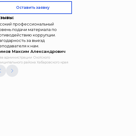
Оставить заявку
зывы:
сокий профессиональный
овень подачи материала по
отиводействию коррупции.
агодарность за выезд
еподавателя к нам.
имов Максим Александрович
ва администрации Охотского
иципального района Хабаровского края