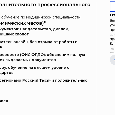
олнительного профессионального
От
 обучение по медицинской специальности:
Вы
емических часов)"
ур
умeнтoв: Свидетельство, диплом,
пр
лишних хлопот
Бл
пр
итесь онлайн, без отрыва от работы и
Кл
к
гла
мун
Госреестр (ФИС ФРДО): обеспечим полную
сех выдаваемых документов
ору: обучение на высшем уровне с
дартов
и регионами России! Тысячи положительных
овек