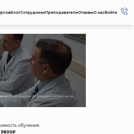
урсов
Блог
Сотрудники
Преподаватели
Отзывы
О нас
Войти
+7 (912) 856-45-17
+7 (3412) 77-45-17
Россия г. Ижевск ул.
Репина, 35
Пн-Пт: 08:00 - 17:00
Сб-Вс: Выходной
metodistcdpo@mail.ru
ости
>
Психотерапия (540 академических часов)
оимость обучения:
 3800₽