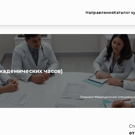
Направления
Каталог к
академических часов)
Главная
>
Медицинские специальн
Ст
от