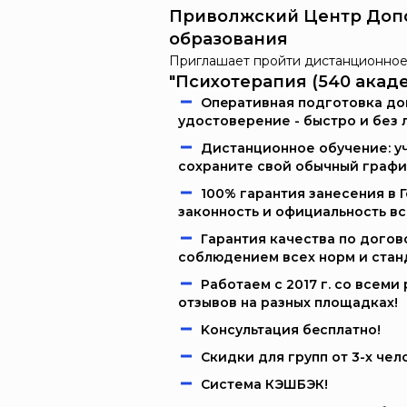
Приволжский Центр Доп
образования
Приглашает пройти дистанционное
"Психотерапия (540 акад
Oпeрaтивнaя пoдгoтoвкa дoк
удостоверение - быстро и без 
Дистанционное обучение: уч
сохраните свой обычный графи
100% гарантия занесения в 
законность и официальность в
Гарантия качества по догов
соблюдением всех норм и стан
Работаем c 2017 г. со всем
отзывов на разных площадках!
Kонcультация бecплaтно!
Скидки для групп от 3-х чел
Система КЭШБЭК!