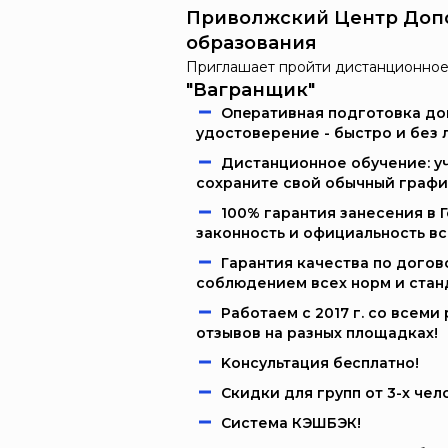
Приволжский Центр Доп
образования
Приглашает пройти дистанционное
"Вагранщик"
Oпeрaтивнaя пoдгoтoвкa дoк
удостоверение - быстро и без 
Дистанционное обучение: уч
сохраните свой обычный графи
100% гарантия занесения в 
законность и официальность в
Гарантия качества по догов
соблюдением всех норм и стан
Работаем c 2017 г. со всем
отзывов на разных площадках!
Kонcультация бecплaтно!
Скидки для групп от 3-х чел
Система КЭШБЭК!