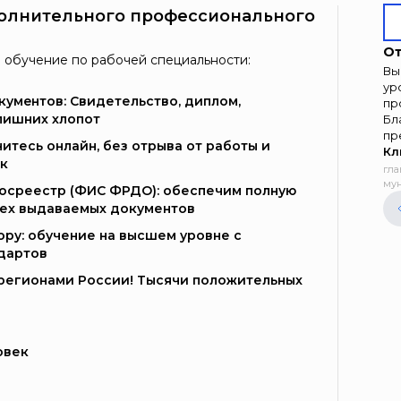
олнительного профессионального
От
 обучение по рабочей специальности:
Вы
ур
умeнтoв: Свидетельство, диплом,
пр
лишних хлопот
Бл
пр
итесь онлайн, без отрыва от работы и
Кл
к
гла
мун
Госреестр (ФИС ФРДО): обеспечим полную
сех выдаваемых документов
ору: обучение на высшем уровне с
дартов
и регионами России! Тысячи положительных
овек