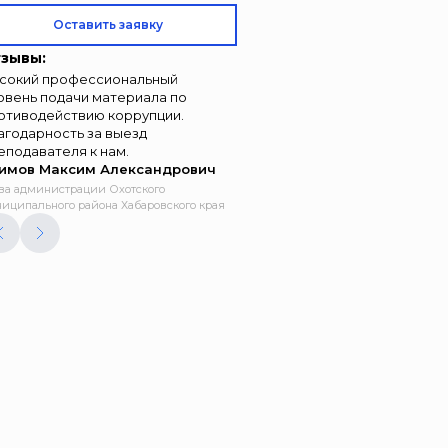
Оставить заявку
зывы:
сокий профессиональный
овень подачи материала по
отиводействию коррупции.
агодарность за выезд
еподавателя к нам.
имов Максим Александрович
ва администрации Охотского
иципального района Хабаровского края