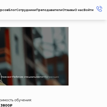
урсов
Блог
Сотрудники
Преподаватели
Отзывы
О нас
Войти
+7 (912) 856-45-17
+7 (3412) 77-45-17
Россия г. Ижевск ул.
Репина, 35
Пн-Пт: 08:00 - 17:00
Сб-Вс: Выходной
metodistcdpo@mail.ru
Главная
>
Рабочие специальности
>
Вагранщик
оимость обучения:
 3800₽