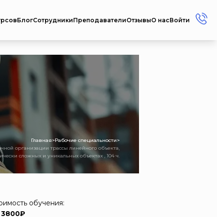
урсов
Блог
Сотрудники
Преподаватели
Отзывы
О нас
Войти
+7 (912) 856-45-17
+7 (3412) 77-45-17
Россия г. Ижевск ул.
Репина, 35
Пн-Пт: 08:00 - 17:00
Сб-Вс: Выходной
metodistcdpo@mail.ru
Главная
>
Рабочие специальности
>
чной организации трассы линейного объекта,
ически сложных и уникальных объектах , 104 ч.
оимость обучения:
 3800₽