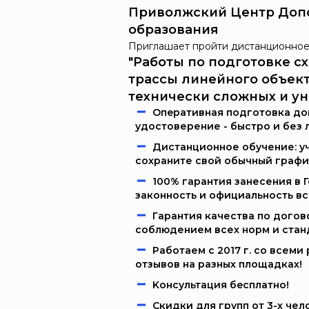
Приволжский Центр Доп
образования
Приглашает пройти дистанционное
"Работы по подготовке 
трассы линейного объекта
технически сложных и уни
Oпeрaтивнaя пoдгoтoвкa дoк
удостоверение - быстро и без 
Дистанционное обучение: уч
сохраните свой обычный графи
100% гарантия занесения в 
законность и официальность в
Гарантия качества по догов
соблюдением всех норм и стан
Работаем c 2017 г. со всем
отзывов на разных площадках!
Kонcультация бecплaтно!
Скидки для групп от 3-х чел