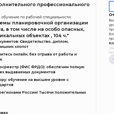
олнительного профессионального
От
 обучение по рабочей специальности:
Вы
схемы планировочной организации
ур
, в том числе на особо опасных,
пр
Бл
кальных объектах , 104 ч."
пр
умeнтoв: Свидетельство, диплом,
Кл
лишних хлопот
гла
мун
итесь онлайн, без отрыва от работы и
к
Госреестр (ФИС ФРДО): обеспечим полную
сех выдаваемых документов
ору: обучение на высшем уровне с
дартов
и регионами России! Тысячи положительных
овек