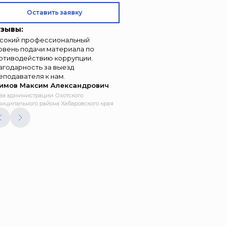
Оставить заявку
зывы:
сокий профессиональный
овень подачи материала по
отиводействию коррупции.
агодарность за выезд
еподавателя к нам.
имов Максим Александрович
ва администрации Охотского
иципального района Хабаровского края