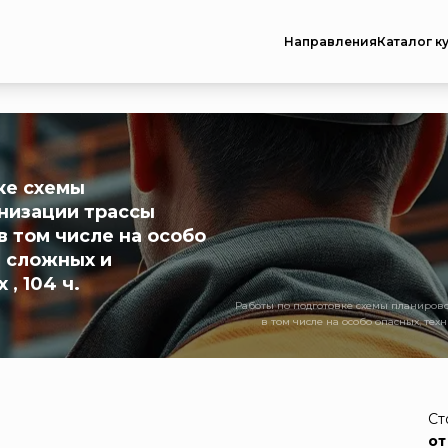
Направления
Каталог к
ке схемы
низации трассы
в том числе на особо
и сложных и
, 104 ч.
Работы по подготовке схемы планирово
в том числе на особо опасных, техн
Ст
от