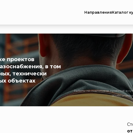
Направления
Каталог к
ке проектов
азоснабжения, в том
ных, технически
ых объектах
Работы по подготовке проектов внут
особо опасны
Ст
от