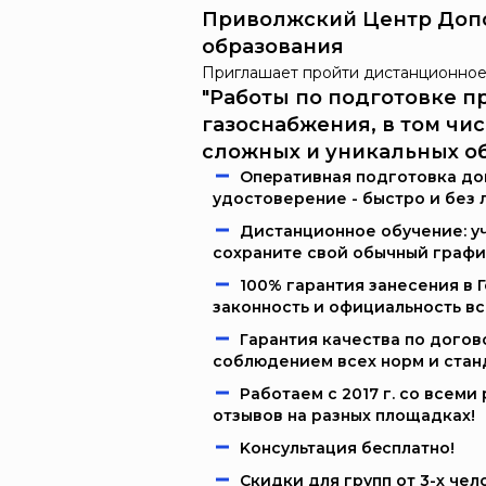
Приволжский Центр Доп
образования
Приглашает пройти дистанционное
"Работы по подготовке п
газоснабжения, в том чис
сложных и уникальных об
Oпeрaтивнaя пoдгoтoвкa дoк
удостоверение - быстро и без 
Дистанционное обучение: уч
сохраните свой обычный графи
100% гарантия занесения в 
законность и официальность в
Гарантия качества по догов
соблюдением всех норм и стан
Работаем c 2017 г. со всем
отзывов на разных площадках!
Kонcультация бecплaтно!
Скидки для групп от 3-х чел