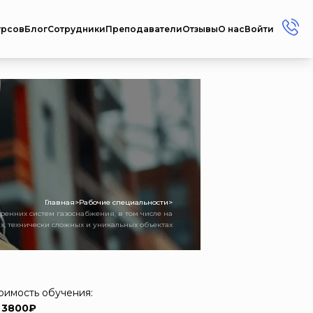
урсов
Блог
Сотрудники
Преподаватели
Отзывы
О нас
Войти
+7 (912) 856-45-17
+7 (3412) 77-45-17
Россия г. Ижевск ул.
Репина, 35
Пн-Пт: 08:00 - 17:00
Сб-Вс: Выходной
metodistcdpo@mail.ru
Главная
>
Рабочие специальности
>
ренних систем газоснабжения, в том числе на
х, технически сложных и уникальных объектах
оимость обучения:
 3800₽