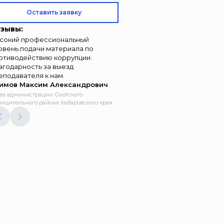
Оставить заявку
зывы:
сокий профессиональный
овень подачи материала по
отиводействию коррупции.
агодарность за выезд
еподавателя к нам.
имов Максим Александрович
ва администрации Охотского
иципального района Хабаровского края