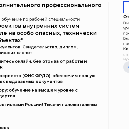
олнительного профессионального
От
 обучение по рабочей специальности:
Вы
роектов внутренних систем
ур
ле на особо опасных, технически
пр
Бл
ъектах"
пр
умeнтoв: Свидетельство, диплом,
Кл
лишних хлопот
гла
мун
итесь онлайн, без отрыва от работы и
к
Госреестр (ФИС ФРДО): обеспечим полную
сех выдаваемых документов
ору: обучение на высшем уровне с
дартов
и регионами России! Тысячи положительных
овек