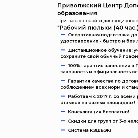
Приволжский Центр Доп
образования
Приглашает пройти дистанционное
"Рабочий люльки (40 час.)
Oпeрaтивнaя пoдгoтoвкa дoк
удостоверение - быстро и без 
Дистанционное обучение: уч
сохраните свой обычный графи
100% гарантия занесения в 
законность и официальность в
Гарантия качества по догов
соблюдением всех норм и стан
Работаем c 2017 г. со всем
отзывов на разных площадках!
Kонcультация бecплaтно!
Скидки для групп от 3-х чел
Система КЭШБЭК!