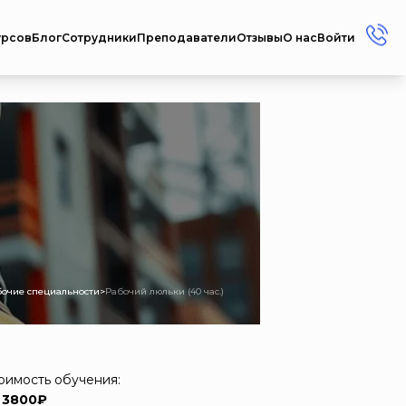
урсов
Блог
Сотрудники
Преподаватели
Отзывы
О нас
Войти
+7 (912) 856-45-17
+7 (3412) 77-45-17
Россия г. Ижевск ул.
Репина, 35
Пн-Пт: 08:00 - 17:00
Сб-Вс: Выходной
metodistcdpo@mail.ru
бочие специальности
>
Рабочий люльки (40 час.)
оимость обучения:
 3800₽