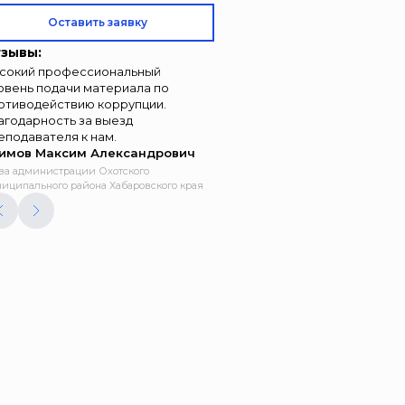
Оставить заявку
зывы:
сокий профессиональный
овень подачи материала по
отиводействию коррупции.
агодарность за выезд
еподавателя к нам.
имов Максим Александрович
ва администрации Охотского
иципального района Хабаровского края