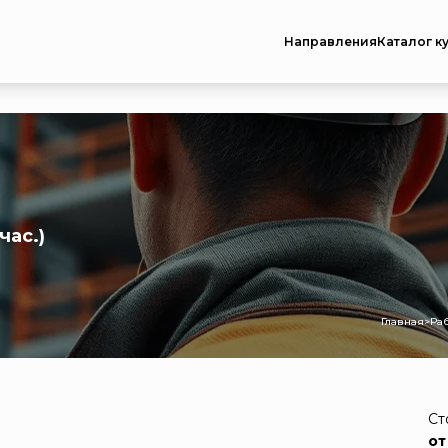
Направления
Каталог к
час.)
Главная
>
Ра
Ст
от