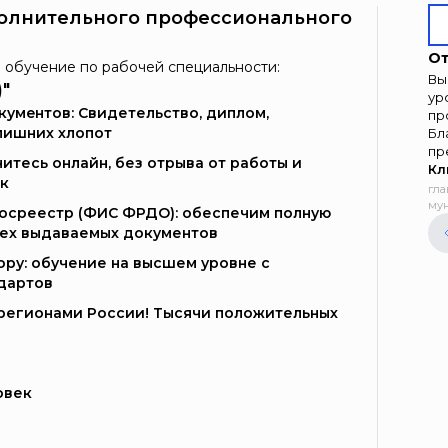
олнительного профессионального
От
 обучение по рабочей специальности:
Вы
"
ур
умeнтoв: Свидетельство, диплом,
пр
лишних хлопот
Бл
пр
итесь онлайн, без отрыва от работы и
Кл
к
гла
мун
Госреестр (ФИС ФРДО): обеспечим полную
сех выдаваемых документов
ору: обучение на высшем уровне с
дартов
и регионами России! Тысячи положительных
овек