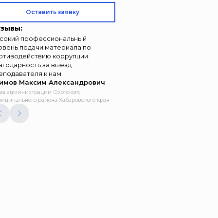
Оставить заявку
зывы:
сокий профессиональный
овень подачи материала по
отиводействию коррупции.
агодарность за выезд
еподавателя к нам.
имов Максим Александрович
ва администрации Охотского
иципального района Хабаровского края