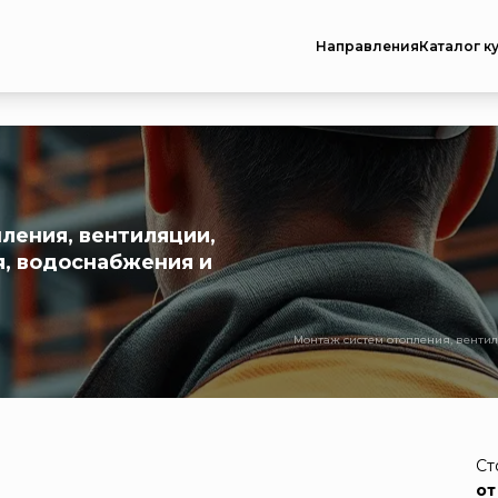
Направления
Каталог к
ления, вентиляции,
, водоснабжения и
Монтаж систем отопления, венти
Ст
от