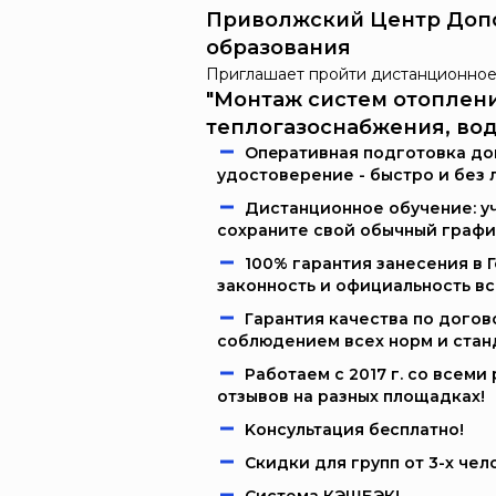
Приволжский Центр Доп
образования
Приглашает пройти дистанционное
"Монтаж систем отоплени
теплогазоснабжения, во
Oпeрaтивнaя пoдгoтoвкa дoк
удостоверение - быстро и без 
Дистанционное обучение: уч
сохраните свой обычный графи
100% гарантия занесения в 
законность и официальность в
Гарантия качества по догов
соблюдением всех норм и стан
Работаем c 2017 г. со всем
отзывов на разных площадках!
Kонcультация бecплaтно!
Скидки для групп от 3-х чел