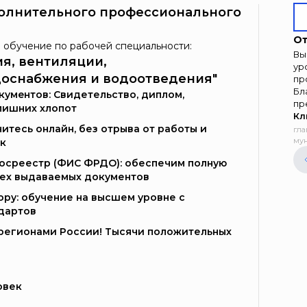
олнительного профессионального
От
 обучение по рабочей специальности:
Вы
я, вентиляции,
ур
доснабжения и водоотведения"
пр
Бл
умeнтoв: Свидетельство, диплом,
пр
лишних хлопот
Кл
итесь онлайн, без отрыва от работы и
гла
мун
к
Госреестр (ФИС ФРДО): обеспечим полную
сех выдаваемых документов
ору: обучение на высшем уровне с
дартов
и регионами России! Тысячи положительных
овек