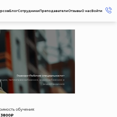
урсов
Блог
Сотрудники
Преподаватели
Отзывы
О нас
Войти
+7 (912) 856-45-17
+7 (3412) 77-45-17
Россия г. Ижевск ул.
Репина, 35
Пн-Пт: 08:00 - 17:00
Сб-Вс: Выходной
metodistcdpo@mail.ru
Главная
>
Рабочие специальности
>
ляции, теплогазоснабжения, водоснабжения и
водоотведения
оимость обучения:
 3800₽