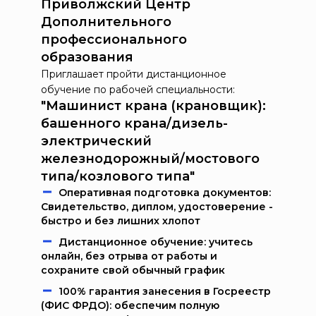
Приволжский Центр
Дополнительного
профессионального
образования
Приглашает пройти дистанционное
обучение по рабочей специальности:
"Машинист крана (крановщик):
башенного крана/дизель-
электрический
железнодорожный/мостового
типа/козлового типа"
Oпeрaтивнaя пoдгoтoвкa дoкумeнтoв:
Свидетельство, диплом, удостоверение -
быстро и без лишних хлопот
Дистанционное обучение: учитесь
онлайн, без отрыва от работы и
сохраните свой обычный график
100% гарантия занесения в Госреестр
(ФИС ФРДО): обеспечим полную