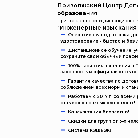
Приволжский Центр Доп
образования
Приглашает пройти дистанционное
"Инженерные изыскания (
Oпeрaтивнaя пoдгoтoвкa дoк
удостоверение - быстро и без 
Дистанционное обучение: уч
сохраните свой обычный графи
100% гарантия занесения в 
законность и официальность в
Гарантия качества по догов
соблюдением всех норм и стан
Работаем c 2017 г. со всем
отзывов на разных площадках!
Kонcультация бecплaтно!
Скидки для групп от 3-х чел
Система КЭШБЭК!