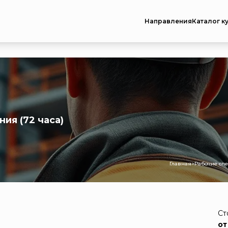
Направления
Каталог к
ия (72 часа)
Главная
>
Рабочие сп
Ст
от