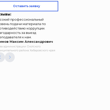
Оставить заявку
зывы:
сокий профессиональный
овень подачи материала по
отиводействию коррупции.
агодарность за выезд
еподавателя к нам.
имов Максим Александрович
ва администрации Охотского
иципального района Хабаровского края