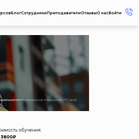
урсов
Блог
Сотрудники
Преподаватели
Отзывы
О нас
Войти
+7 (912) 856-45-17
+7 (3412) 77-45-17
Россия г. Ижевск ул.
Репина, 35
Пн-Пт: 08:00 - 17:00
Сб-Вс: Выходной
metodistcdpo@mail.ru
ециальности
>
Инженерные изыскания (72 часа)
оимость обучения:
 3800₽