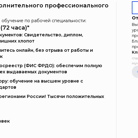
олнительного профессионального
От
 обучение по рабочей специальности:
Вы
72 часа)"
ур
умeнтoв: Свидетельство, диплом,
пр
лишних хлопот
Бл
пр
итесь онлайн, без отрыва от работы и
Кл
к
гла
мун
Госреестр (ФИС ФРДО): обеспечим полную
сех выдаваемых документов
ору: обучение на высшем уровне с
дартов
и регионами России! Тысячи положительных
овек