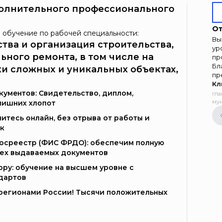
олнительного профессионального
От
 обучение по рабочей специальности:
Вы
ства и организация строительства,
ур
ьного ремонта, в том числе на
пр
Бл
ки сложных и уникальных объектах,
пр
Кл
умeнтoв: Свидетельство, диплом,
гла
мун
лишних хлопот
итесь онлайн, без отрыва от работы и
к
Госреестр (ФИС ФРДО): обеспечим полную
сех выдаваемых документов
ору: обучение на высшем уровне с
дартов
и регионами России! Тысячи положительных