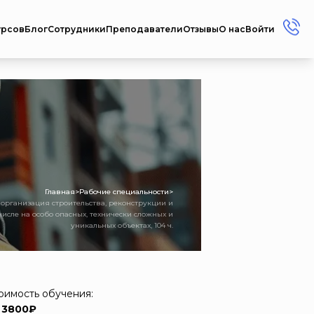
урсов
Блог
Сотрудники
Преподаватели
Отзывы
О нас
Войти
+7 (912) 856-45-17
+7 (3412) 77-45-17
Россия г. Ижевск ул.
Репина, 35
Пн-Пт: 08:00 - 17:00
Сб-Вс: Выходной
metodistcdpo@mail.ru
Главная
>
Рабочие специальности
>
 организация строительства, реконструкции и
числе на особо опасных, технически сложных и
уникальных объектах, 104 ч.
оимость обучения:
 3800₽