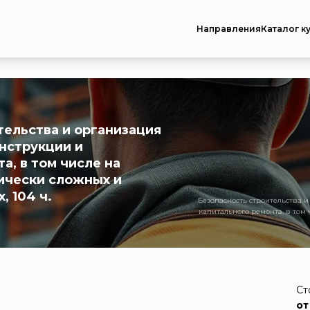
Направления
Каталог к
тельства и организация
онструкции и
а, в том числе на
нически сложных и
, 104 ч.
Безопасность строительства и
капитального ремонта, в том 
Ст
от