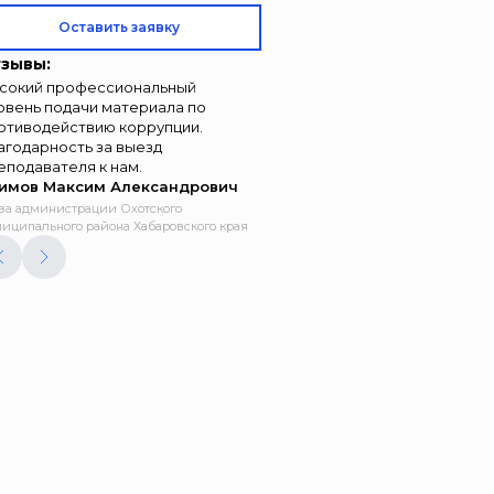
Оставить заявку
зывы:
сокий профессиональный
овень подачи материала по
отиводействию коррупции.
агодарность за выезд
еподавателя к нам.
имов Максим Александрович
ва администрации Охотского
иципального района Хабаровского края