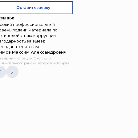
Оставить заявку
зывы:
сокий профессиональный
овень подачи материала по
отиводействию коррупции.
агодарность за выезд
еподавателя к нам.
имов Максим Александрович
ва администрации Охотского
иципального района Хабаровского края