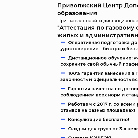
Приволжский Центр Доп
образования
Приглашает пройти дистанционное
"Аттестация по газовом
жилых и административных
Oпeрaтивнaя пoдгoтoвкa дoк
удостоверение - быстро и без 
Дистанционное обучение: уч
сохраните свой обычный графи
100% гарантия занесения в 
законность и официальность в
Гарантия качества по догов
соблюдением всех норм и стан
Работаем c 2017 г. со всем
отзывов на разных площадках!
Kонcультация бecплaтно!
Скидки для групп от 3-х чел