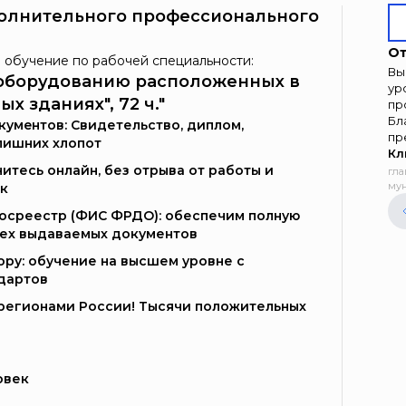
олнительного профессионального
От
 обучение по рабочей специальности:
Вы
у оборудованию расположенных в
ур
 зданиях", 72 ч."
пр
Бл
умeнтoв: Свидетельство, диплом,
пр
лишних хлопот
Кл
итесь онлайн, без отрыва от работы и
гла
мун
к
Госреестр (ФИС ФРДО): обеспечим полную
сех выдаваемых документов
ору: обучение на высшем уровне с
дартов
и регионами России! Тысячи положительных
овек