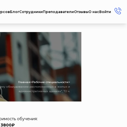
урсов
Блог
Сотрудники
Преподаватели
Отзывы
О нас
Войти
+7 (912) 856-45-17
+7 (3412) 77-45-17
Россия г. Ижевск ул.
Репина, 35
Пн-Пт: 08:00 - 17:00
Сб-Вс: Выходной
metodistcdpo@mail.ru
Главная
>
Рабочие специальности
>
вому оборудованию расположенных в жилых и
административных зданиях", 72 ч.
оимость обучения:
 3800₽