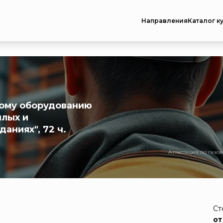
Направления
Каталог к
вому оборудованию
лых и
аниях", 72 ч.
Аттестация по газо
Ст
от